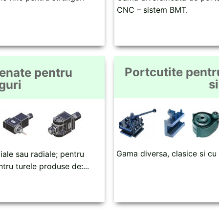
CNC – sistem BMT.
Portcutite pentr
renate pentru
s
guri
Gama diversa, clasice si cu
iale sau radiale; pentru
ntru turele produse de:...