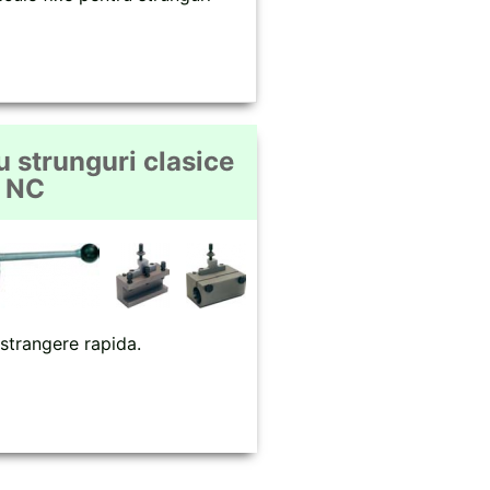
u strunguri clasice
i NC
 strangere rapida.