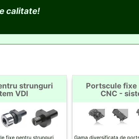
 calitate!
entru strunguri
Portscule fixe
stem VDI
CNC - sis
e fixe pentru strunguri
Gama diversificata de ports