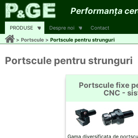
Mergi
Performanța cere
la
conţinutul
principal
PRODUSE
Despre noi
Contact
Portscule
Portscule pentru strunguri
Breadcrumb
Portscule pentru strunguri
Portscule fixe p
CNC - si
Gama diversificata de portscul