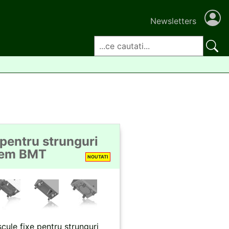
Newsletters
Căutare
 pentru strunguri
tem BMT
NOUTATI
cule fixe pentru strunguri