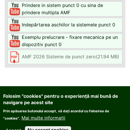
Prindere in sistem punct 0 cu sina de
prindere multipla AMF
Indepărtarea aschiilor la sistemele punct 0
Exemplu prelucrare - fixare mecanica pe un
dispozitiv punct 0
AMF 2026 Sisteme de punct zero
(21.94 MB)
PATRASCU & GANE ENGINEERING COMPANY S.R.L.
Folosim "cookies" pentru o experiență mai bună de
str. Dreptății nr.79B, Sector 6, Bucuresti, cod
navigare pe acest site
060883
Prin apăsarea butonului accept, vă dați acordul cu folosirea de
Telefon:
0040.21.222.9540
, Fax:
0040.21.222.9513
,
Mai multe informații
"cookies".
E-Mail:
office@pge.ro