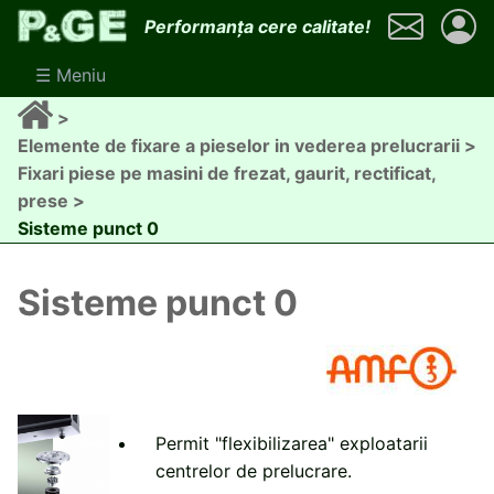
Mergi
Performanța cere calitate!
la
conţinutul
☰ Meniu
principal
Breadcrumb
Elemente de fixare a pieselor in vederea prelucrarii
Fixari piese pe masini de frezat, gaurit, rectificat,
prese
Sisteme punct 0
Sisteme punct 0
Permit "flexibilizarea" exploatarii
centrelor de prelucrare.