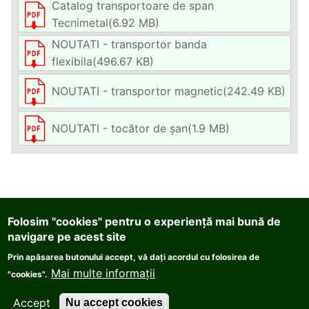
Catalog transportoare de span
Tecnimetal
(6.92 MB)
NOUTATI - transportor banda
flexibila
(496.67 KB)
NOUTATI - transportor magnetic
(242.49 KB)
NOUTATI - tocător de șan
(1.9 MB)
PATRASCU & GANE ENGINEERING COMPANY S.R.L.
Folosim "cookies" pentru o experiență mai bună de
str. Dreptății nr.79B, Sector 6, Bucuresti, cod
navigare pe acest site
060883
Prin apăsarea butonului accept, vă dați acordul cu folosirea de
Telefon:
0040.21.222.9540
, Fax:
0040.21.222.9513
,
Mai multe informații
"cookies".
E-Mail:
office@pge.ro
Accept
Nu accept cookies
Data ultimei actualizări a site-ului:
27.04.2026