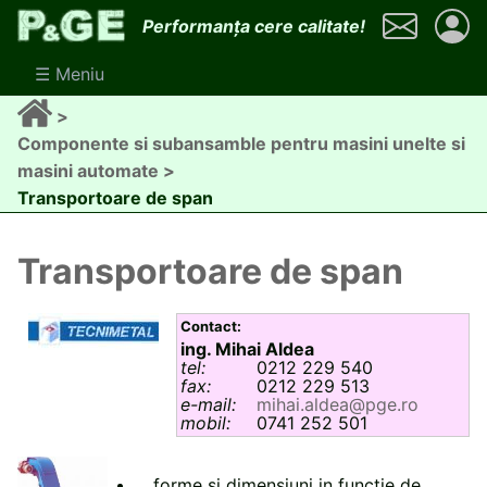
Mergi
Performanța cere calitate!
la
conţinutul
☰ Meniu
principal
Breadcrumb
Componente si subansamble pentru masini unelte si
masini automate
Transportoare de span
Transportoare de span
Contact:
ing. Mihai Aldea
tel
0212 229 540
fax
0212 229 513
e-mail
mihai.aldea@pge.ro
mobil
0741 252 501
forme si dimensiuni in functie de